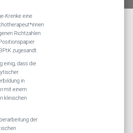
ge-Krenke eine
chotherapeut*innen
genen Richtzahlen
Positionspapier
BPtK zugesandt.
einig, dass die
ytischer
rbildung in
en
mit einem
n klinischen
berarbeitung der
tischen