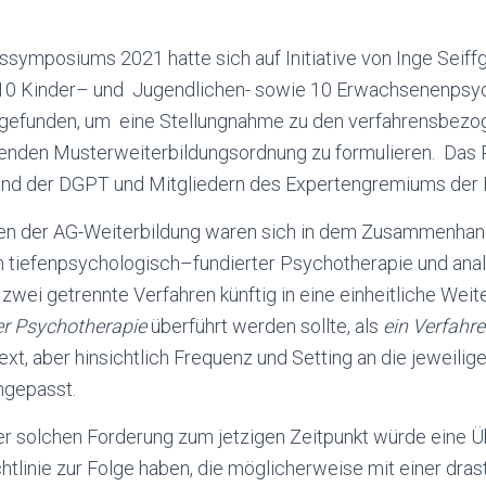
symposiums 2021 hatte sich auf Initiative von Inge Seiff
 10 Kinder– und Jugendlichen- sowie 10 Erwachsenenpsy
gefunden, um eine Stellungnahme zu den verfahrensbezo
enden Musterweiterbildungsordnung zu formulieren. Das 
nd der DGPT und Mitgliedern des Expertengremiums der 
en der AG-Weiterbildung waren sich in dem Zusammenhang 
 tiefenpsychologisch–fundierter Psychotherapie und anal
zwei getrennte Verfahren künftig in eine einheitliche Weite
r Psychotherapie
überführt werden sollte, als
ein Verfahr
xt, aber hinsichtlich Frequenz und Setting an die jeweilige
ngepasst.
r solchen Forderung zum jetzigen Zeitpunkt würde eine Ü
tlinie zur Folge haben, die möglicherweise mit einer dras