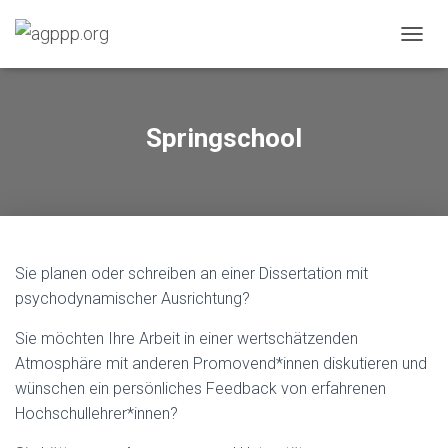
N
A
V
I
G
Springschool
A
T
I
O
N
U
M
Sie planen oder schreiben an einer Dissertation mit
S
psychodynamischer Ausrichtung?
C
H
A
Sie möchten Ihre Arbeit in einer wertschätzenden
L
Atmosphäre mit anderen Promovend*innen diskutieren und
T
wünschen ein persönliches Feedback von erfahrenen
E
N
Hochschullehrer*innen?