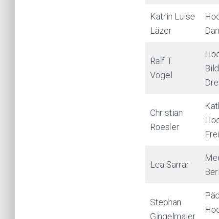
Katrin Luise
Hoc
Läzer
Dar
Hoc
Ralf T.
Bil
Vogel
Dre
Kat
Christian
Hoc
Roesler
Fre
Med
Lea Sarrar
Ber
Päd
Stephan
Hoc
Gingelmaier