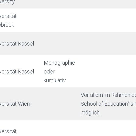
versity
versität
sbruck
versität Kassel
Monographie
versität Kassel
oder
kumulativ
Vor allem im Rahmen de
versität Wien
School of Education” s
möglich.
versität