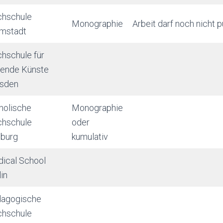
hschule
Monographie
Arbeit darf noch nicht pu
mstadt
hschule für
dende Künste
sden
holische
Monographie
hschule
oder
iburg
kumulativ
ical School
lin
agogische
hschule