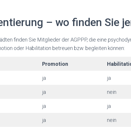
ientierung – wo finden Sie 
tädten finden Sie Mitglieder der AGPPP, die eine psychod
tion oder Habilitation betreuen bzw. begleiten können:
Promotion
Habilitati
ja
ja
ja
nein
ja
ja
ja
nein