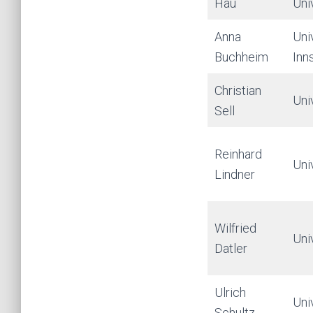
Hau
Uni
Anna
Uni
Buchheim
Inn
Christian
Uni
Sell
Reinhard
Uni
Lindner
Wilfried
Uni
Datler
Ulrich
Uni
Schultz-