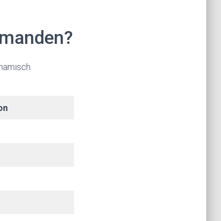
jemanden?
ynamisch
on