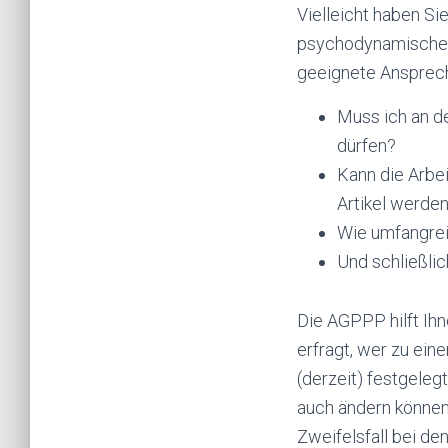
Vielleicht haben Si
psychodynamischer F
geeignete Ansprechp
Muss ich an de
dürfen?
Kann die Arbei
Artikel werde
Wie umfangrei
Und schließli
Die AGPPP hilft Ihn
erfragt, wer zu ei
(derzeit) festgeleg
auch ändern können.
Zweifelsfall bei de