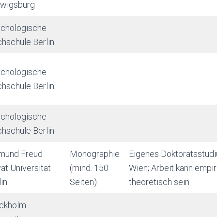
wigsburg
chologische
hschule Berlin
chologische
hschule Berlin
chologische
hschule Berlin
mund Freud
Monographie
Eigenes Doktoratsstud
vat Universität
(mind. 150
Wien; Arbeit kann empir
lin
Seiten)
theoretisch sein
ckholm