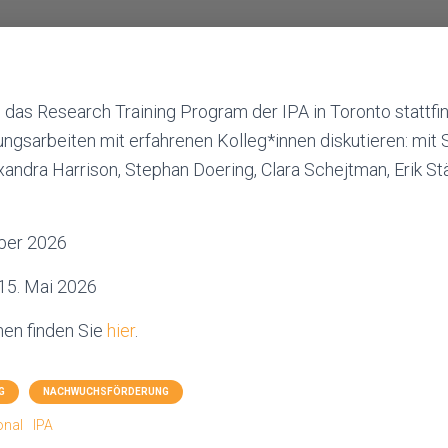
 das Research Training Program der IPA in Toronto stattf
ngsarbeiten mit erfahrenen Kolleg*innen diskutieren: mit
xandra Harrison, Stephan Doering, Clara Schejtman, Erik St
ober 2026
15. Mai 2026
nen finden Sie
hier
.
G
NACHWUCHSFÖRDERUNG
onal
IPA