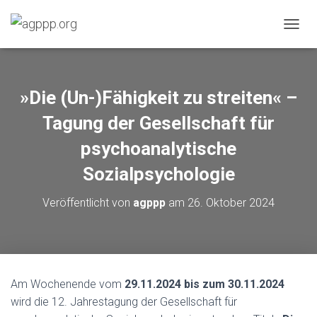
N
A
V
I
G
»Die (Un-)Fähigkeit zu streiten« –
A
T
Tagung der Gesellschaft für
I
O
psychoanalytische
N
Sozialpsychologie
U
M
S
Veröffentlicht von
agppp
am
26. Oktober 2024
C
H
A
L
T
E
Am Wochenende vom
29.11.2024 bis zum 30.11.2024
N
wird die 12. Jahrestagung der Gesellschaft für