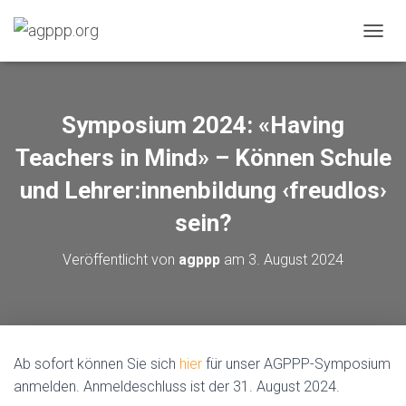
N
A
V
I
G
Symposium 2024: «Having
A
T
Teachers in Mind» – Können Schule
I
O
und Lehrer:innenbildung ‹freudlos›
N
sein?
U
M
S
Veröffentlicht von
agppp
am
3. August 2024
C
H
A
L
T
E
Ab sofort können Sie sich
hier
für unser AGPPP-Symposium
N
anmelden. Anmeldeschluss ist der 31. August 2024.