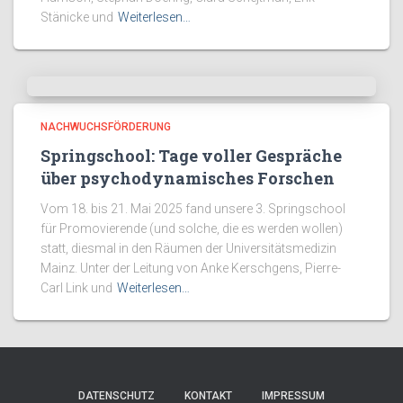
Stänicke und
Weiterlesen…
NACHWUCHSFÖRDERUNG
Springschool: Tage voller Gespräche
über psychodynamisches Forschen
Vom 18. bis 21. Mai 2025 fand unsere 3. Springschool
für Promovierende (und solche, die es werden wollen)
statt, diesmal in den Räumen der Universitätsmedizin
Mainz. Unter der Leitung von Anke Kerschgens, Pierre-
Carl Link und
Weiterlesen…
DATENSCHUTZ
KONTAKT
IMPRESSUM