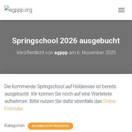
N
A
V
I
G
Springschool 2026 ausgebucht
A
T
Veröffentlicht von
agppp
am
6. November 2025
I
O
N
U
M
S
Die kommende Springschool auf Hiddensee ist bereits
C
H
ausgebucht. Wir können Sie noch auf eine Warteliste
A
aufnehmen. Bitte nutzen Sie dafür ebenfalls das
Online-
L
Formular
.
T
E
N
Kategorien:
NACHWUCHSFÖRDERUNG