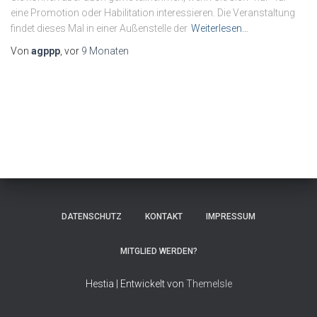
eine Promotion oder Habilitation interessieren. Die Veranstaltung
findet dieses Mal in einer Außenstelle der
Weiterlesen…
Von
agppp
, vor
9 Monaten
DATENSCHUTZ
KONTAKT
IMPRESSUM
MITGLIED WERDEN?
Hestia | Entwickelt von
ThemeIsle