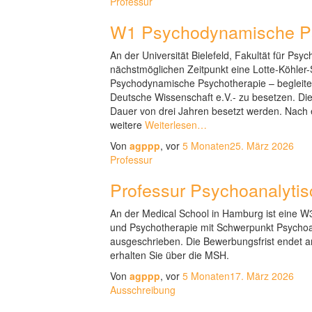
Professur
W1 Psychodynamische Ps
An der Universität Bielefeld, Fakultät für Psy
nächstmöglichen Zeitpunkt eine Lotte-Köhler-S
Psychodynamische Psychotherapie – begleitet 
Deutsche Wissenschaft e.V.- zu besetzen. Die 
Dauer von drei Jahren besetzt werden. Nach er
weitere
Weiterlesen…
Von
agppp
, vor
5 Monaten
25. März 2026
Professur
Professur Psychoanalyti
An der Medical School in Hamburg ist eine W3
und Psychotherapie mit Schwerpunkt Psychoa
ausgeschrieben. Die Bewerbungsfrist endet am
erhalten Sie über die MSH.
Von
agppp
, vor
5 Monaten
17. März 2026
Ausschreibung