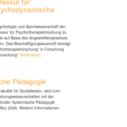
fessur für
psychodynamische
Psychologie und Sportwissenschaft der
ofessur für Psychotherapieforschung zu
nis auf Basis des Angestelltengesetzes
ngen. Das Beschäftigungsausmaß beträgt
hotherapieforschung“ in Forschung
forschung“
Weiterlesen…
sche Pädagogik
kultät für Sozialwesen, wird zum
ehungswissenschaften mit der
d/oder Systemische Pädagogik
März 2026. Weitere Informationen