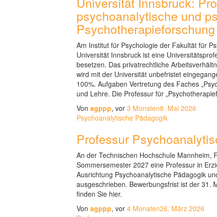
Universität Innsbruck: Pro
psychoanalytische und 
Psychotherapieforschung
Am Institut für Psychologie der Fakultät für 
Universität Innsbruck ist eine Universitätspr
besetzen. Das privatrechtliche Arbeitsverhält
wird mit der Universität unbefristet eingega
100%. Aufgaben Vertretung des Faches „Psyc
und Lehre. Die Professur für „Psychotherapie
Von
agppp
, vor
3 Monaten
8. Mai 2026
Psychoanalytische Pädagogik
Professur Psychoanalyti
An der Technischen Hochschule Mannheim, Fa
Sommersemester 2027 eine Professur in Erzi
Ausrichtung Psychoanalytische Pädagogik un
ausgeschrieben. Bewerbungsfrist ist der 31. 
finden Sie hier.
Von
agppp
, vor
4 Monaten
26. März 2026